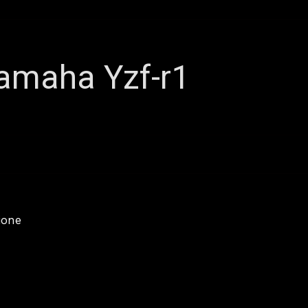
Yamaha Yzf-r1
ione