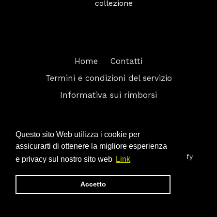
collezione
Home
Contatti
Termini e condizioni del servizio
Informativa sui rimborsi
Facebook
Twitter
Instagram
Questo sito Web utilizza i cookie per
assicurarti di ottenere la migliore esperienza
© 2026,
FULL GAS RACING
Powered by Shopify
e privacy sul nostro sito web
Link
Accetto