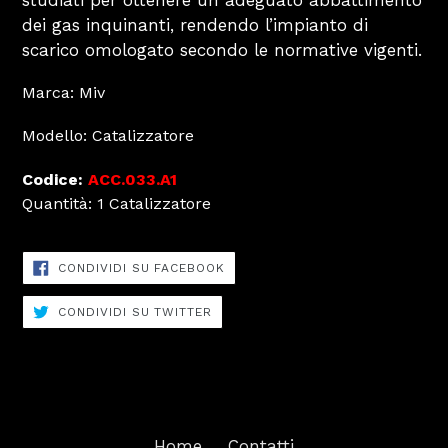
studiati per ottenere un adeguato abbattimento
dei gas inquinanti, rendendo l’impianto di
scarico omologato secondo le normative vigenti.
Marca: Miv
Modello: Catalizzatore
Codice:
ACC.033.A1
Quantità: 1 Catalizzatore
CONDIVIDI
CONDIVIDI SU FACEBOOK
SU
FACEBOOK
CONDIVIDI
CONDIVIDI SU TWITTER
SU
TWITTER
Home
Contatti