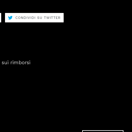
CONDIVIDI
CONDIVIDI
CONDIVIDI SU TWITTER
SU
SU
FACEBOOK
TWITTER
 sui rimborsi