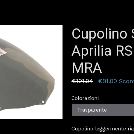
Cupolino 
Aprilia RS
MRA
Prezzo
€101.04
€91.00
Scon
Colorazioni
Cupolino leggermente rialz