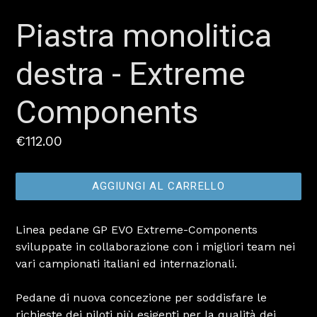
Piastra monolitica
destra - Extreme
Components
Prezzo
€112.00
AGGIUNGI AL CARRELLO
Linea pedane GP EVO Extreme-Components
sviluppate in collaborazione con i migliori team nei
vari campionati italiani ed internazionali.
Pedane di nuova concezione per soddisfare le
richieste dei piloti più esigenti per la qualità dei