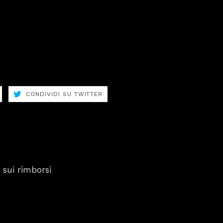
CONDIVIDI
CONDIVIDI
CONDIVIDI SU TWITTER
SU
SU
FACEBOOK
TWITTER
 sui rimborsi