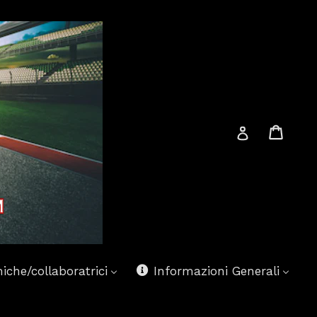
Carre
Carre
Accesso
iche/collaboratrici
Informazioni Generali