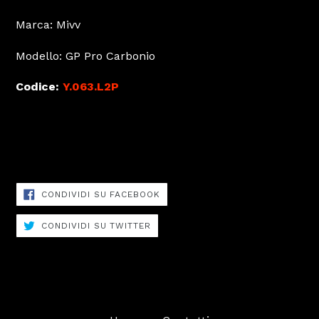
Marca: Mivv
Modello: GP Pro Carbonio
Codice:
Y.063.L2P
Scarico: 1 terminale
Posizione: Alto
CONDIVIDI
CONDIVIDI SU FACEBOOK
SU
FACEBOOK
CONDIVIDI
CONDIVIDI SU TWITTER
SU
TWITTER