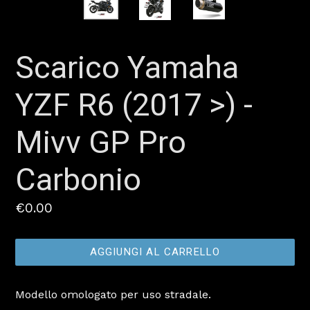
Scarico Yamaha
YZF R6 (2017 >) -
Mivv GP Pro
Carbonio
Prezzo
€0.00
AGGIUNGI AL CARRELLO
Modello omologato per uso stradale.